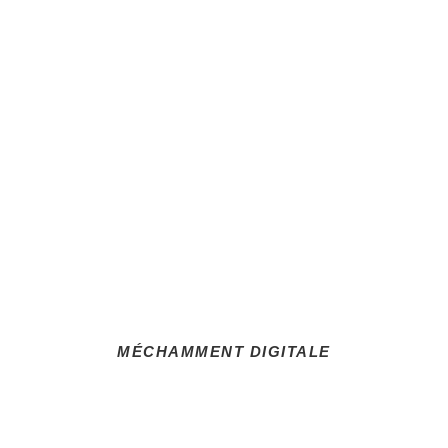
SITE
WEB
RÉSEAUX
SOCIAUX
PHOTOS &
VIDÉOS
GRAPHISME
MÉCHAMMENT DIGITALE
PUBLICITÉ