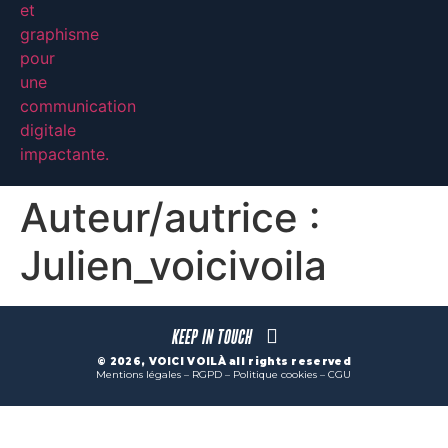
Auteur/autrice :
Julien_voicivoila
Keep In Touch
© 2026, VOICI VOILÀ all rights reserved
Mentions légales
–
RGPD
–
Politique cookies
–
CGU